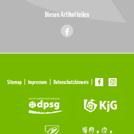
Diesen Artikel teilen
Meta
Sitemap
Impressum
Datenschutzhinweis
Navigation
Navigation
überspringen